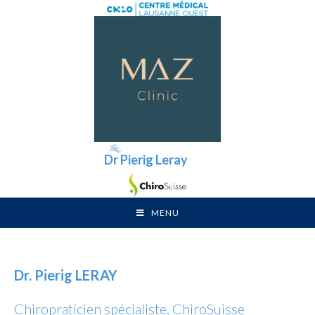
Dr Pierig Leray
MENU
Dr. Pierig LERAY
Chiropraticien spécialiste, ChiroSuisse